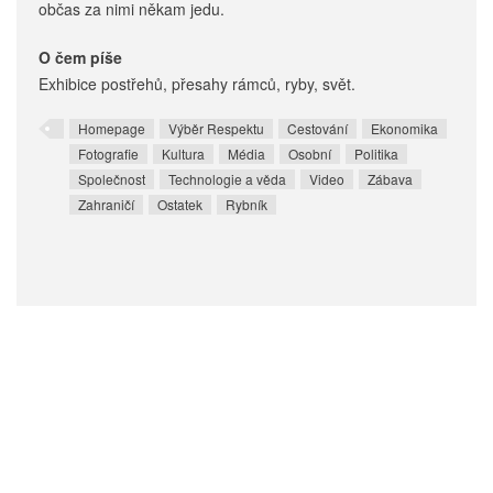
občas za nimi někam jedu.
O čem píše
Exhibice postřehů, přesahy rámců, ryby, svět.
Homepage
Výběr Respektu
Cestování
Ekonomika
Fotografie
Kultura
Média
Osobní
Politika
Společnost
Technologie a věda
Video
Zábava
Zahraničí
Ostatek
Rybník