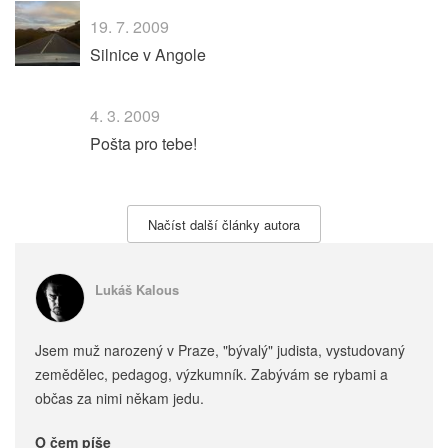
19. 7. 2009
Silnice v Angole
4. 3. 2009
Pošta pro tebe!
Načíst další články autora
Lukáš Kalous
Jsem muž narozený v Praze, "bývalý" judista, vystudovaný
zemědělec, pedagog, výzkumník. Zabývám se rybami a
občas za nimi někam jedu.
O čem píše