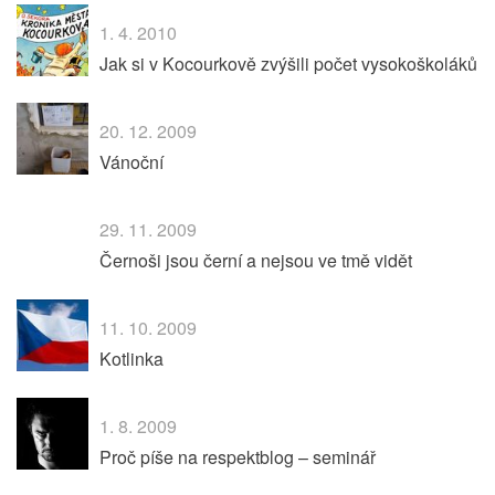
1. 4. 2010
Jak si v Kocourkově zvýšili počet vysokoškoláků
20. 12. 2009
Vánoční
29. 11. 2009
Černoši jsou černí a nejsou ve tmě vidět
11. 10. 2009
Kotlinka
1. 8. 2009
Proč píše na respektblog – seminář